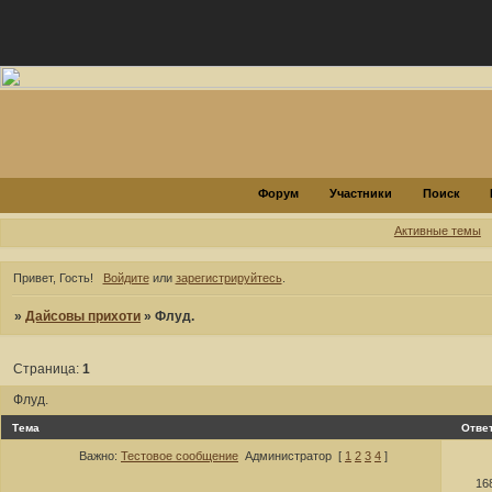
Форум
Участники
Поиск
Активные темы
Привет, Гость!
Войдите
или
зарегистрируйтесь
.
»
Дайсовы прихоти
»
Флуд.
Страница:
1
Флуд.
Тема
Отве
Важно:
Тестовое сообщение
Администратор
[
1
2
3
4
]
16