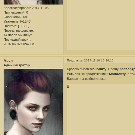
Зарегистрирован
: 2014-11-06
Приглашений:
0
Сообщений:
69
Уважение:
[+15/-0]
Позитив:
[+10/-0]
Провел на форуме:
14 часов 56 минут
Последний визит:
2016-06-02 00:47:08
Арун
Поделиться
2014-11-10 10:36:16
Администратор
Бросаю вызов
Монолиту
. Прошу
распоряд
Есть так же предложение к
Монолиту
, о т
Вариант на выбор игрока.
0