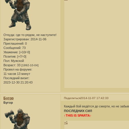
Откуда:
где то рядом, не наступите!
Зарегистрирован
: 2014-11-06
Приглашений:
0
Сообщений:
73
Уважение:
[+10/-0]
Позитив:
[+7/-0]
Пол:
Мужской
Возраст:
33
[1992-10-04]
Провел на форуме:
11 часов 13 минут
Последний визит:
2023-12-30 21:20:43
Бугор
Поделиться
2014-11-07 17:42:33
Бугор
Каждый бой ведётся до смерти, но не забы
ПОСЛЕДНИХ СИЛ
↑THIS IS SPARTA↑
+1