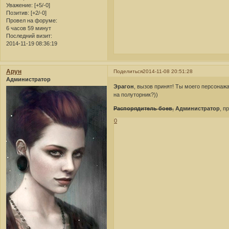
Уважение:
[+5/-0]
Позитив:
[+2/-0]
Провел на форуме:
6 часов 59 минут
Последний визит:
2014-11-19 08:36:19
Арун
Поделиться
2014-11-08 20:51:28
Администратор
Эрагон
, вызов принят! Ты моего персонаж
на полуторник?))
Распорядитель боев
,
Администратор
, п
0